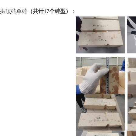
拱顶砖单砖
（共计17个砖型）
：